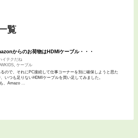
 一覧
Amazonからのお荷物はHDMIケーブル・・・
ハイテクだね
OWKIDS
,
ケーブル
るので、それにPC接続して仕事コーナーを別に確保しようと思た
、いつも足りないHDMIケーブルを買い足してみました。
も、Amazo …