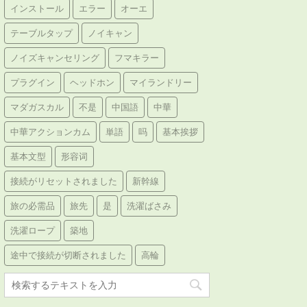
インストール
エラー
オーエ
テーブルタップ
ノイキャン
ノイズキャンセリング
フマキラー
プラグイン
ヘッドホン
マイランドリー
マダガスカル
不是
中国語
中華
中華アクションカム
単語
吗
基本挨拶
基本文型
形容词
接続がリセットされました
新幹線
旅の必需品
旅先
是
洗濯ばさみ
洗濯ロープ
築地
途中で接続が切断されました
高輪