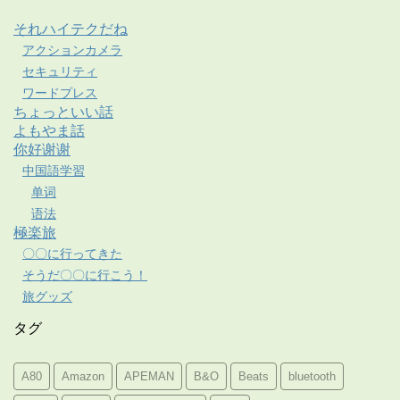
それハイテクだね
アクションカメラ
セキュリティ
ワードプレス
ちょっといい話
よもやま話
你好谢谢
中国語学習
单词
语法
極楽旅
〇〇に行ってきた
そうだ〇〇に行こう！
旅グッズ
タグ
A80
Amazon
APEMAN
B&O
Beats
bluetooth