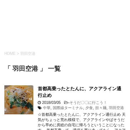
HOME
>
羽田空港
「 羽田空港 」 一覧
首都高乗ったとたんに、アクアライン通
行止め
2018/03/05
-
そうだ〇〇に行こう！
中華
,
国際線ターミナル
,
夕食
,
担々麺
,
羽田空港
☆首都高乗ったとたんに、アクアライン通行止め 天
気がちょっと荒れ模様で、アクアラインやばそうだ
から早めに房総の自宅に帰ろうということになった