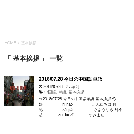
HOME
>
基本挨拶
「 基本挨拶 」 一覧
2018/07/28 今日の中国語単語
2018/07/28
-
单词
中国語
,
単語
,
基本挨拶
☆2018/07/28 今日の中国語単語 基本挨拶 你
好 nǐ hǎo こんにちは 再
见 zài jiàn さようなら 对不
起 duì bu qǐ すみませ …