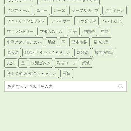
インストール
エラー
オーエ
テーブルタップ
ノイキャン
ノイズキャンセリング
フマキラー
プラグイン
ヘッドホン
マイランドリー
マダガスカル
不是
中国語
中華
中華アクションカム
単語
吗
基本挨拶
基本文型
形容词
接続がリセットされました
新幹線
旅の必需品
旅先
是
洗濯ばさみ
洗濯ロープ
築地
途中で接続が切断されました
高輪