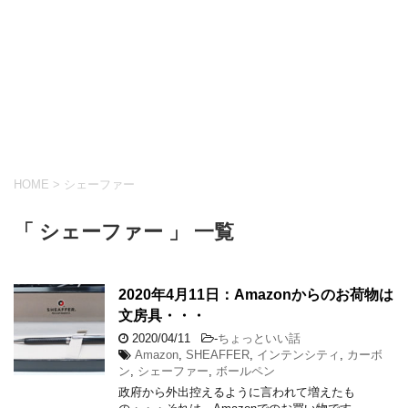
HOME
>
シェーファー
「 シェーファー 」 一覧
2020年4月11日：Amazonからのお荷物は
文房具・・・
2020/04/11
-
ちょっといい話
Amazon
,
SHEAFFER
,
インテンシティ
,
カーボ
ン
,
シェーファー
,
ボールペン
政府から外出控えるように言われて増えたも